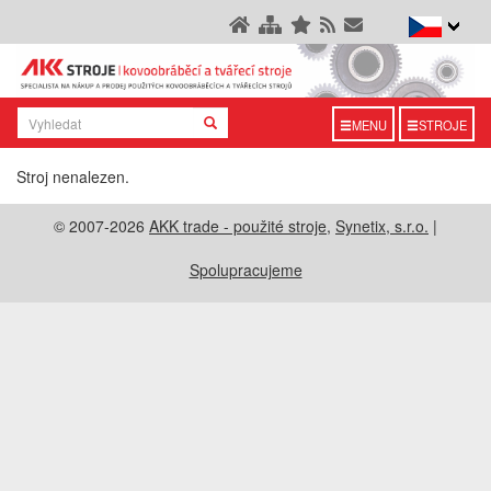
MENU
STROJE
Stroj nenalezen.
© 2007-2026
AKK trade - použité stroje
,
Synetix, s.r.o.
|
Spolupracujeme