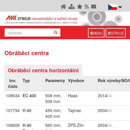
MENU
STROJE
Obráběcí centra
Obráběcí centra horizontální
Inv.
Typ
Parametry
Výrobce
Rok výroby/SO
číslo
108634
EC 400
508 mm,
Haas
2014/-/-
508 mm
107794
H 40
450 mm,
Tajmac
2004/-/-
400 mm
108926
H 40
560 mm,
ZPS Zlín
2004/-/-