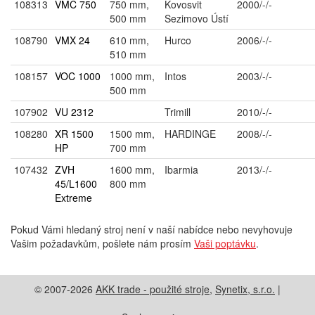
108313
VMC 750
750 mm,
Kovosvit
2000/-/-
500 mm
Sezimovo Ústí
108790
VMX 24
610 mm,
Hurco
2006/-/-
510 mm
108157
VOC 1000
1000 mm,
Intos
2003/-/-
500 mm
107902
VU 2312
Trimill
2010/-/-
108280
XR 1500
1500 mm,
HARDINGE
2008/-/-
HP
700 mm
107432
ZVH
1600 mm,
Ibarmia
2013/-/-
45/L1600
800 mm
Extreme
Pokud Vámi hledaný stroj není v naší nabídce nebo nevyhovuje
Vašim požadavkům, pošlete nám prosím
Vaši poptávku
.
© 2007-2026
AKK trade - použité stroje
,
Synetix, s.r.o.
|