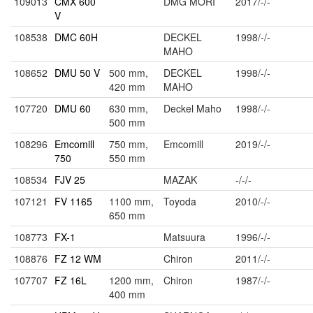
109013
CMX 600
DMG MORI
2017/-/-
V
108538
DMC 60H
DECKEL
1998/-/-
MAHO
108652
DMU 50 V
500 mm,
DECKEL
1998/-/-
420 mm
MAHO
107720
DMU 60
630 mm,
Deckel Maho
1998/-/-
500 mm
108296
Emcomill
750 mm,
Emcomill
2019/-/-
750
550 mm
108534
FJV 25
MAZAK
-/-/-
107121
FV 1165
1100 mm,
Toyoda
2010/-/-
650 mm
108773
FX-1
Matsuura
1996/-/-
108876
FZ 12 WM
Chiron
2011/-/-
107707
FZ 16L
1200 mm,
Chiron
1987/-/-
400 mm