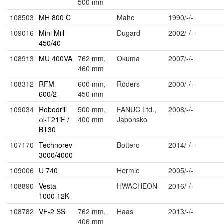
500 mm
108503
MH 800 C
Maho
1990/-/-
109016
Mini Mill
Dugard
2002/-/-
450/40
108913
MU 400VA
762 mm,
Okuma
2007/-/-
460 mm
108312
RFM
600 mm,
Röders
2000/-/-
600/2
450 mm
109034
Robodrill
500 mm,
FANUC Ltd.,
2008/-/-
α-T21iF /
400 mm
Japonsko
BT30
107170
Technorev
Bottero
2014/-/-
3000/4000
109006
U 740
Hermle
2005/-/-
108890
Vesta
HWACHEON
2016/-/-
1000 12K
108782
VF-2 SS
762 mm,
Haas
2013/-/-
406 mm