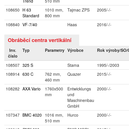
Trend
510 mm
108650
H 63
1010 mm,
Tajmac ZPS
2005/-/-
Standard
800 mm
108840
VF-7/40
Haas
2016/-/-
Obráběcí centra vertikální
Inv.
Typ
Parametry
Výrobce
Rok výroby/SO
číslo
108507
325 S
Stama
1995/-/2003
108914
630 C
762 mm,
Quazer
2015/-/-
460 mm
108282
AXA Vario
1760x500
Entwicklungs
2000/-/-
mm
und
Maschinenbau
GmbH
107347
BMC 4020
1016 mm,
Hurco
2000/-/-
510 mm