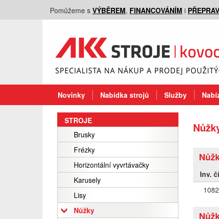
Pomůžeme s
VÝBĚREM
,
FINANCOVÁNÍM
i
PŘEPRA
Novinky
Nabídka strojů
Služby
Nabíz
STROJE
Nůžk
Brusky
Frézky
Nůžk
Horizontální vyvrtávačky
Inv. č
Karusely
1082
Lisy
Nůžky
Nůžk