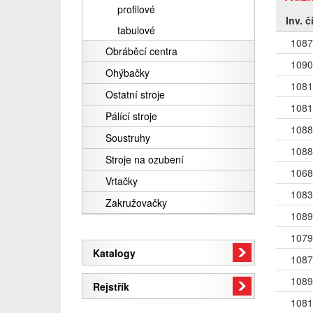
profilové
Inv. č
tabulové
1087
Obráběcí centra
1090
Ohýbačky
1081
Ostatní stroje
1081
Pálící stroje
1088
Soustruhy
1088
Stroje na ozubení
1068
Vrtačky
1083
Zakružovačky
1089
1079
Katalogy
1087
1089
Rejstřík
1081