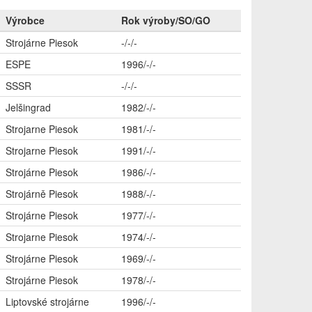
Výrobce
Rok výroby/SO/GO
Strojárne Piesok
-/-/-
ESPE
1996/-/-
SSSR
-/-/-
Jelšingrad
1982/-/-
Strojarne Piesok
1981/-/-
Strojarne Piesok
1991/-/-
Strojárne Piesok
1986/-/-
Strojárně Piesok
1988/-/-
Strojárne Piesok
1977/-/-
Strojarne Piesok
1974/-/-
Strojárne Piesok
1969/-/-
Strojárne Piesok
1978/-/-
Liptovské strojárne
1996/-/-