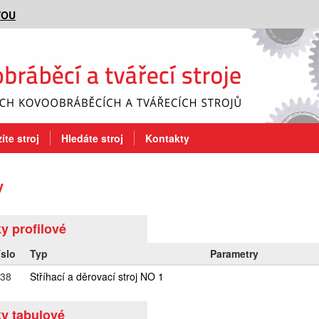
VOU
íte stroj
Hledáte stroj
Kontakty
y
y profilové
íslo
Typ
Parametry
38
Stříhací a děrovací stroj NO 1
y tabulové