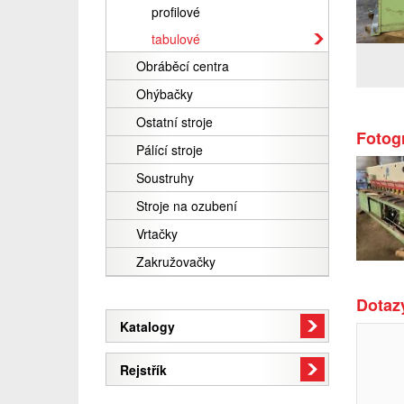
profilové
tabulové
Obráběcí centra
Ohýbačky
Ostatní stroje
Fotogr
Pálící stroje
Soustruhy
Stroje na ozubení
Vrtačky
Zakružovačky
Dotazy
Katalogy
Rejstřík