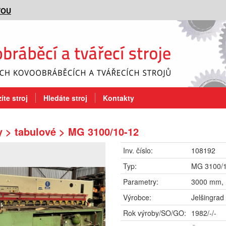
VOU
íte stroj
Hledáte stroj
Kontakty
 > tabulové > MG 3100/10-12
Inv. číslo:
108192
Typ:
MG 3100/
Parametry:
3000 mm,
Výrobce:
Jelšingrad
Rok výroby/SO/GO:
1982/-/-