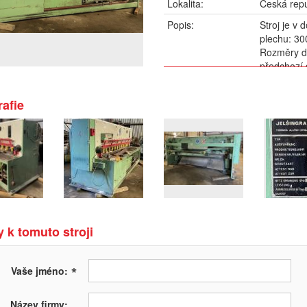
Lokalita:
Česká repu
Popis:
Stroj je v
plechu: 3
Rozměry d
předchozí 
afie
 k tomuto stroji
*
Vaše jméno:
Název firmy: