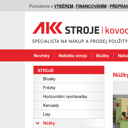
Pomůžeme s
VÝBĚREM
,
FINANCOVÁNÍM
i
PŘEPRA
Novinky
Nabídka strojů
Služby
Nabíz
STROJE
Nůžky
Brusky
Frézky
Horizontální vyvrtávačky
Karusely
Lisy
Nůžky