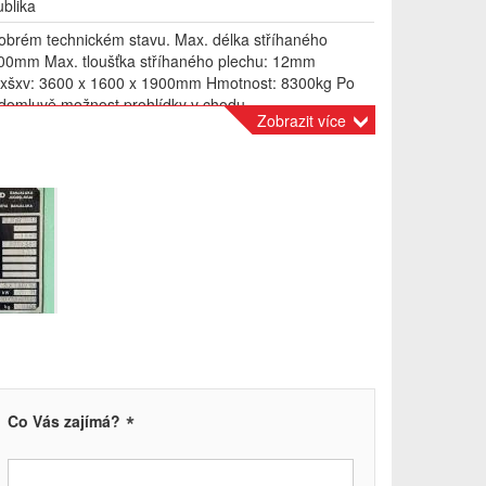
blika
 dobrém technickém stavu. Max. délka stříhaného
000mm Max. tloušťka stříhaného plechu: 12mm
xšxv: 3600 x 1600 x 1900mm Hmotnost: 8300kg Po
domluvě možnost prohlídky v chodu.
Zobrazit více
*
Co Vás zajímá?