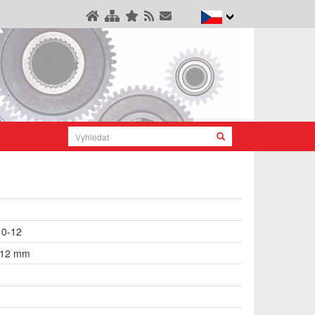
10-12
 12 mm