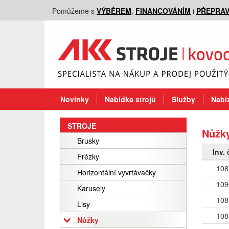
Pomůžeme s
VÝBĚREM
,
FINANCOVÁNÍM
i
PŘEPRA
Novinky
Nabídka strojů
Služby
Nabíz
STROJE
Nůžky
Brusky
Inv. 
Frézky
108
Horizontální vyvrtávačky
109
Karusely
108
Lisy
108
Nůžky