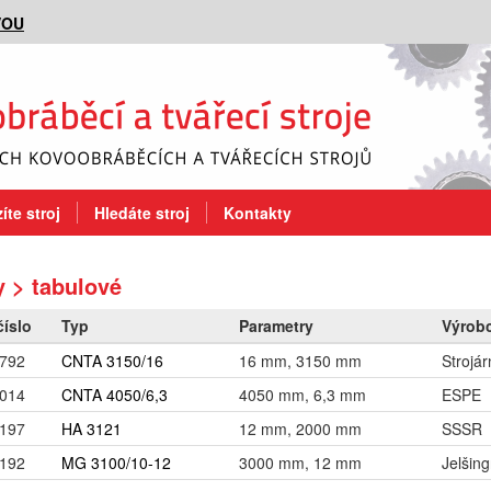
VOU
íte stroj
Hledáte stroj
Kontakty
 > tabulové
číslo
Typ
Parametry
Výrob
792
CNTA 3150/16
16 mm, 3150 mm
Strojár
014
CNTA 4050/6,3
4050 mm, 6,3 mm
ESPE
197
HA 3121
12 mm, 2000 mm
SSSR
192
MG 3100/10-12
3000 mm, 12 mm
Jelšing