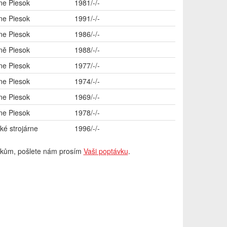
ne Piesok
1981/-/-
ne Piesok
1991/-/-
ne Piesok
1986/-/-
ně Piesok
1988/-/-
ne Piesok
1977/-/-
ne Piesok
1974/-/-
ne Piesok
1969/-/-
ne Piesok
1978/-/-
ké strojárne
1996/-/-
vkům, pošlete nám prosím
Vaši poptávku
.