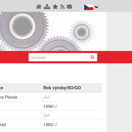
ce
Rok výroby/SO/GO
ne Piesok
-/-/-
1996/-/-
-/-/-
rad
1982/-/-