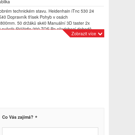
blika
 dobrém technickém stavu. Heidenhain iTnc 530 24
K40 Dopravník třísek Pohyb v osách
800mm. 50 držáků sk40 Manuální 3D taster 2x
ý svěrák Sklíčidlo 200 TOS Po předchozí dohodě
Zobrazit více
dzkoušení v chodu.
*
Co Vás zajímá?