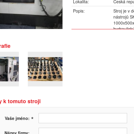
Lokalita:
Česká repu
Popis:
Stroj je v
nástrojů S
1000x500x
hydraulick
možnost o
afie
 k tomuto stroji
*
Vaše jméno:
Název firmy: