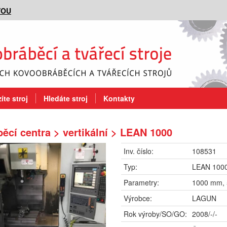
VOU
íte stroj
Hledáte stroj
Kontakty
ěcí centra > vertikální > LEAN 1000
Inv. číslo:
108531
Typ:
LEAN 100
Parametry:
1000 mm,
Výrobce:
LAGUN
Rok výroby/SO/GO:
2008/-/-