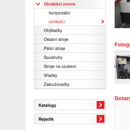
Obráběcí centra
horizontální
vertikální
Ohýbačky
Ostatní stroje
Fotogr
Pálící stroje
Soustruhy
Stroje na ozubení
Vrtačky
Zakružovačky
Dotazy
Katalogy
Rejstřík