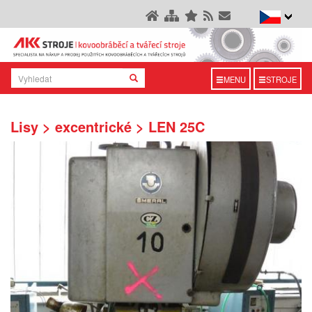
MENU
STROJE
Lisy > excentrické > LEN 25C