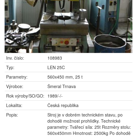
Inv. číslo:
108983
Typ:
LEN 25C
Parametry:
560x450 mm, 25 t
Výrobce:
Šmeral Trnava
Rok výroby/SO/GO:
1989/-/-
Lokalita:
Česká republika
Popis:
Stroj je v dobrém technickém stavu, po
dohodě možnost prohlídky. Technické
parametry: Tvářecí síla: 25t Rozměry stolu:
560x450mm Hmotnost: 2500kg Po dohodě