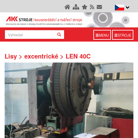
MENU
STROJE
Lisy > excentrické > LEN 40C