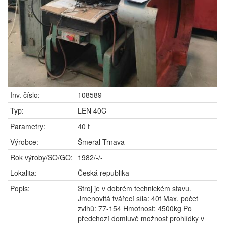
Inv. číslo:
108589
Typ:
LEN 40C
Parametry:
40 t
Výrobce:
Šmeral Trnava
Rok výroby/SO/GO:
1982/-/-
Lokalita:
Česká republika
Popis:
Stroj je v dobrém technickém stavu.
Jmenovitá tvářecí síla: 40t Max. počet
zvihů: 77-154 Hmotnost: 4500kg Po
předchozí domluvě možnost prohlídky v