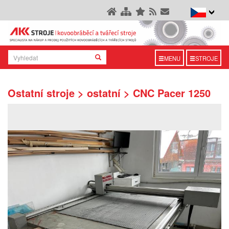
MENU
STROJE
Ostatní stroje > ostatní > CNC Pacer 1250