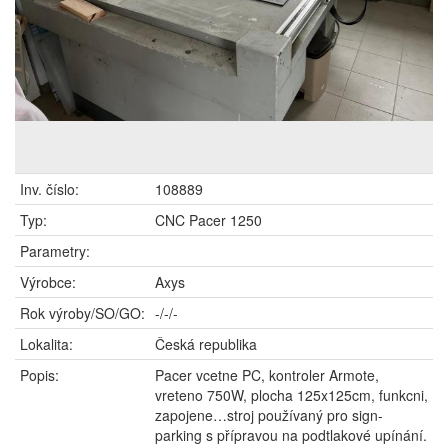
Inv. číslo:
108889
Typ:
CNC Pacer 1250
Parametry:
Výrobce:
Axys
Rok výroby/SO/GO:
-/-/-
Lokalita:
Česká republika
Popis:
Pacer vcetne PC, kontroler Armote,
vreteno 750W, plocha 125x125cm, funkcni,
zapojene…stroj používaný pro sign-
parking s přípravou na podtlakové upínání.