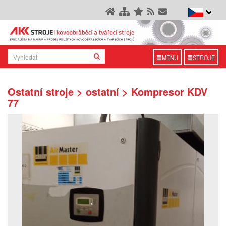
MENU
STROJE
Ostatní stroje > ostatní > Kompresor KDV
77