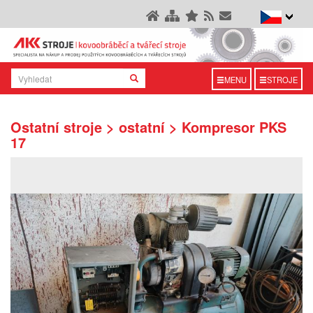
MENU
STROJE
Ostatní stroje > ostatní > Kompresor PKS
17