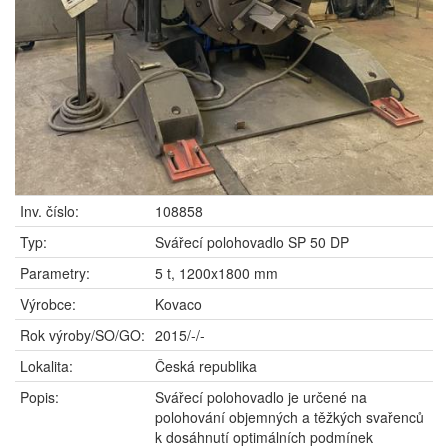
Inv. číslo:
108858
Typ:
Svářecí polohovadlo SP 50 DP
Parametry:
5 t, 1200x1800 mm
Výrobce:
Kovaco
Rok výroby/SO/GO:
2015/-/-
Lokalita:
Česká republika
Popis:
Svářecí polohovadlo je určené na
polohování objemných a těžkých svařenců
k dosáhnutí optimálních podmínek