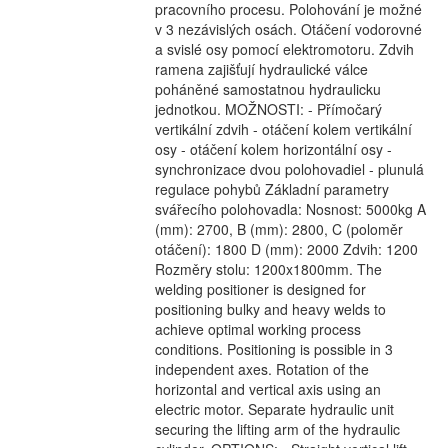
pracovního procesu. Polohování je možné
v 3 nezávislých osách. Otáčení vodorovné
a svislé osy pomocí elektromotoru. Zdvih
ramena zajišťují hydraulické válce
poháněné samostatnou hydraulicku
jednotkou. MOŽNOSTI: - Přímočarý
vertikální zdvih - otáčení kolem vertikální
osy - otáčení kolem horizontální osy -
synchronizace dvou polohovadiel - plunulá
regulace pohybů Základní parametry
svářecího polohovadla: Nosnost: 5000kg A
(mm): 2700, B (mm): 2800, C (poloměr
otáčení): 1800 D (mm): 2000 Zdvih: 1200
Rozměry stolu: 1200x1800mm. The
welding positioner is designed for
positioning bulky and heavy welds to
achieve optimal working process
conditions. Positioning is possible in 3
independent axes. Rotation of the
horizontal and vertical axis using an
electric motor. Separate hydraulic unit
securing the lifting arm of the hydraulic