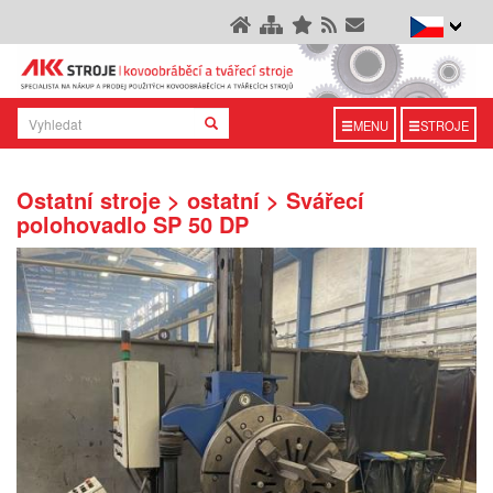
MENU
STROJE
Ostatní stroje > ostatní > Svářecí
polohovadlo SP 50 DP