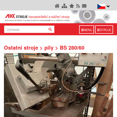
MENU
STROJE
Ostatní stroje > pily > BS 280/60