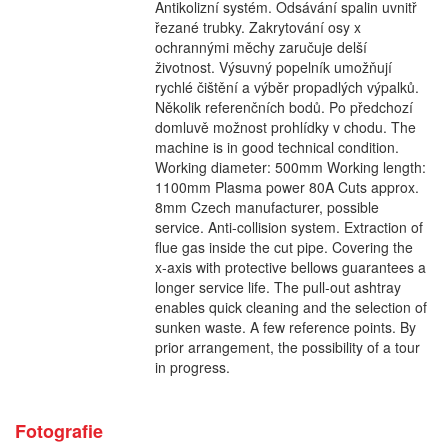
Antikolizní systém. Odsávání spalin uvnitř
řezané trubky. Zakrytování osy x
ochrannými měchy zaručuje delší
životnost. Výsuvný popelník umožňují
rychlé čištění a výběr propadlých výpalků.
Několik referenčních bodů. Po předchozí
domluvě možnost prohlídky v chodu. The
machine is in good technical condition.
Working diameter: 500mm Working length:
1100mm Plasma power 80A Cuts approx.
8mm Czech manufacturer, possible
service. Anti-collision system. Extraction of
flue gas inside the cut pipe. Covering the
x-axis with protective bellows guarantees a
longer service life. The pull-out ashtray
enables quick cleaning and the selection of
sunken waste. A few reference points. By
prior arrangement, the possibility of a tour
in progress.
Fotografie