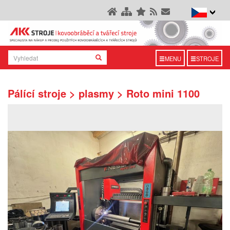
MENU
STROJE
Pálící stroje > plasmy > Roto mini 1100