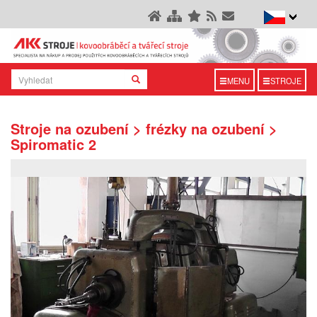
MENU
STROJE
Stroje na ozubení > frézky na ozubení >
Spiromatic 2