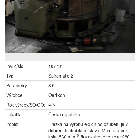
Inv. číslo:
107731
Typ:
Spiromatic 2
Parametry:
8,5
Výrobce:
Oerlikon
Rok výroby/SO/GO:
-/-/-
Lokalita:
Česká republika
Popis:
Frézka na výrobu eloidního ozubení je v
dobrém technickém stavu. Max. průměr
kola: 560 mm Šířka ozubeného kola: 280