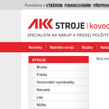
Pomůžeme s
VÝBĚREM
,
FINANCOVÁNÍM
i
PŘEPRA
Novinky
Nabídka strojů
Služby
Nabíz
Stroj ne
STROJE
Brusky
Frézky
Horizontální vyvrtávačky
Karusely
Lisy
Nůžky