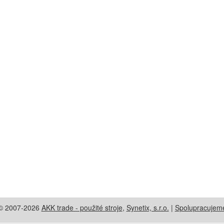
© 2007-2026
AKK trade - použité stroje
,
Synetix, s.r.o.
|
Spolupracujem