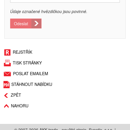
Údaje označené hvězdičkou jsou povinné.
Odeslat
REJSTŘÍK
TISK STRÁNKY
POSLAT EMAILEM
STÁHNOUT NABÍDKU
ZPĚT
NAHORU
© 2007-2026
AKK trade - použité stroje
,
Synetix, s.r.o.
|