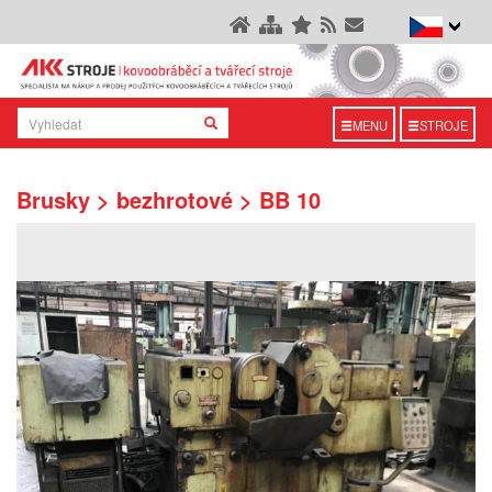
MENU
STROJE
Brusky > bezhrotové > BB 10