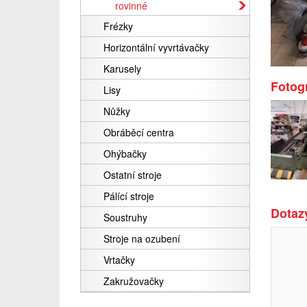
rovinné
Frézky
Horizontální vyvrtávačky
Karusely
Fotogr
Lisy
Nůžky
Obráběcí centra
Ohýbačky
Ostatní stroje
Pálící stroje
Dotazy
Soustruhy
Stroje na ozubení
Vrtačky
Zakružovačky