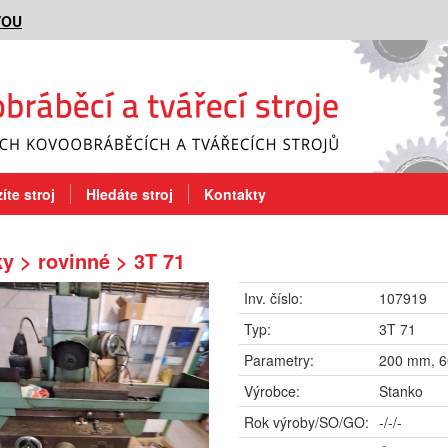
VOU
íte stroj
Hledáte stroj
Kontakty
y > rovinné > 3T 71
Inv. číslo:
107919
Typ:
3T 71
Parametry:
200 mm, 
Výrobce:
Stanko
Rok výroby/SO/GO:
-/-/-