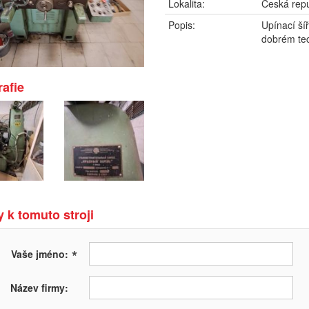
Lokalita:
Česká repu
Popis:
Upínací ší
dobrém tec
afie
 k tomuto stroji
*
Vaše jméno:
Název firmy: