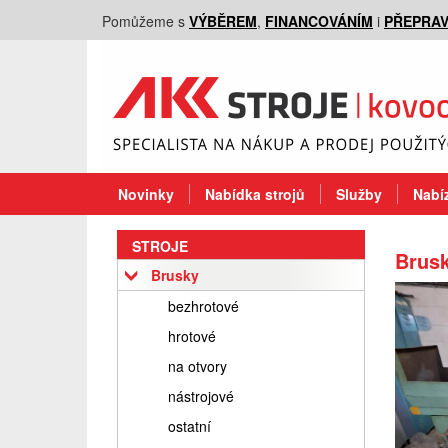
Pomůžeme s
VÝBĚREM
,
FINANCOVÁNÍM
i
PŘEPRA
Novinky
Nabídka strojů
Služby
Nabíz
STROJE
Brusk
Brusky
bezhrotové
hrotové
na otvory
nástrojové
ostatní