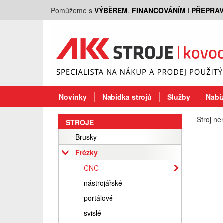
Pomůžeme s
VÝBĚREM
,
FINANCOVÁNÍM
i
PŘEPRA
Novinky
Nabídka strojů
Služby
Nabíz
Stroj ne
STROJE
Brusky
Frézky
CNC
nástrojářské
portálové
svislé