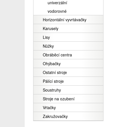
univerzální
vodorovné
Horizontální vyvrtávačky
Karusely
Lisy
Nůžky
Obráběcí centra
Ohýbačky
Ostatní stroje
Pálící stroje
Soustruhy
Stroje na ozubení
Vrtačky
Zakružovačky