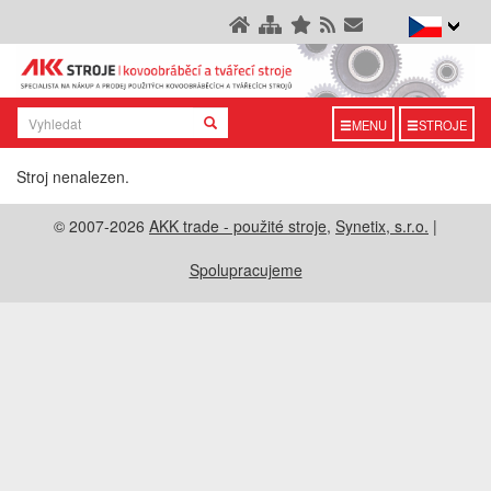
MENU
STROJE
Stroj nenalezen.
© 2007-2026
AKK trade - použité stroje
,
Synetix, s.r.o.
|
Spolupracujeme