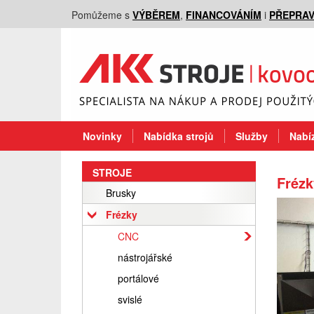
Pomůžeme s
VÝBĚREM
,
FINANCOVÁNÍM
i
PŘEPRA
Novinky
Nabídka strojů
Služby
Nabíz
STROJE
Fréz
Brusky
Frézky
CNC
nástrojářské
portálové
svislé