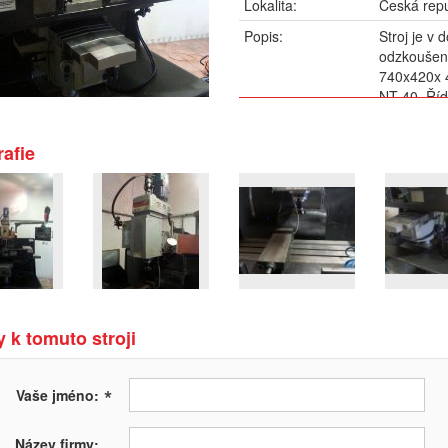
Lokalita:
Česká repu
Popis:
Stroj je v
odzkoušení
740x420x 4
NT 40. Říd
Možnost do
měřidla, s
afie
závitníky 
Hmotnost s
 k tomuto stroji
*
Vaše jméno:
Název firmy: