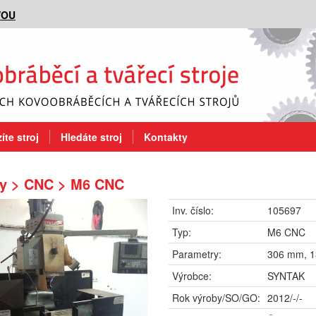
VOU
íte stroj
Hledáte stroj
Kontakty
ky > CNC > M6 CNC
Inv. číslo:
105697
Typ:
M6 CNC
Parametry:
306 mm, 
Výrobce:
SYNTAK
Rok výroby/SO/GO:
2012/-/-