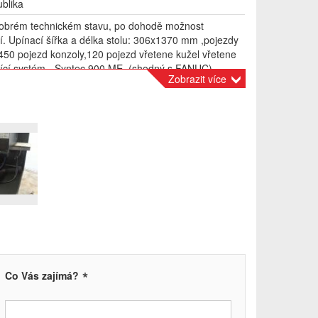
blika
 dobrém technickém stavu, po dohodě možnost
. Upínací šířka a délka stolu: 306x1370 mm ,pojezdy
50 pojezd konzoly,120 pojezd vřetene kužel vřetene
ící systém - Syntec 900 ME, (shodný s FANUC).
Zobrazit více
koupení příslušenství - frézy,vrtáky, upínač MK 40,
onda na nastavení nulového bodu, dva svěráky,
a mnoho další. Rozměry stroje: 2 x 2,1 x 2,5 m
troje: 1900 kg
*
Co Vás zajímá?