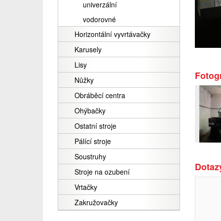
univerzální
vodorovné
Horizontální vyvrtávačky
Karusely
Lisy
Fotogr
Nůžky
Obráběcí centra
Ohýbačky
Ostatní stroje
Pálící stroje
Soustruhy
Dotazy
Stroje na ozubení
Vrtačky
Zakružovačky