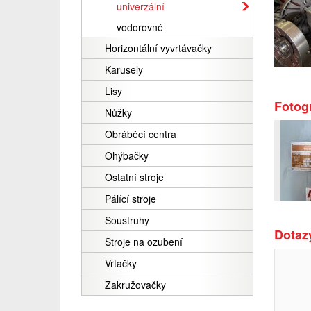
univerzální
vodorovné
Horizontální vyvrtávačky
Karusely
Lisy
Fotogr
Nůžky
Obráběcí centra
Ohýbačky
Ostatní stroje
Pálící stroje
Soustruhy
Dotazy
Stroje na ozubení
Vrtačky
Zakružovačky