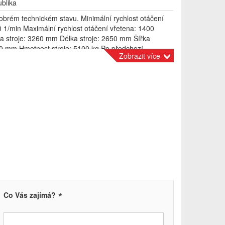
blika
 dobrém technickém stavu. Minimální rychlost otáčení
0 1/min Maximální rychlost otáčení vřetena: 1400
a stroje: 3260 mm Délka stroje: 2650 mm Šířka
00 mm Hmotnost stroje: 5100 kg Po předchozí
Zobrazit více
žnost prohlídky v chodu.
*
Co Vás zajímá?