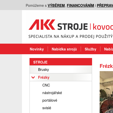
Pomůžeme s
VÝBĚREM
,
FINANCOVÁNÍM
i
PŘEPRA
Novinky
Nabídka strojů
Služby
Nabíz
STROJE
Frézk
Brusky
Frézky
CNC
nástrojářské
portálové
svislé