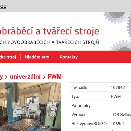
VOU
íte stroj
Hledáte stroj
Kontakty
y > univerzální > FWM
Inv. číslo:
107942
Typ:
FWM
Parametry:
Výrobce:
TOS Svita
Rok výroby/SO/GO:
1985/-/-