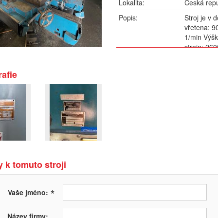
Lokalita:
Česká repu
Popis:
Stroj je v
vřetena: 9
1/min Výšk
stroje: 26
domluvě mo
afie
 k tomuto stroji
*
Vaše jméno:
Název firmy: