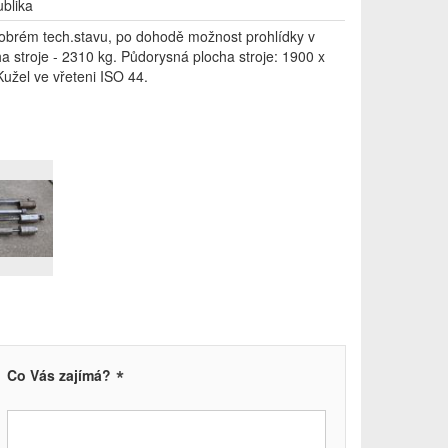
blika
 dobrém tech.stavu, po dohodě možnost prohlídky v
a stroje - 2310 kg. Půdorysná plocha stroje: 1900 x
žel ve vřeteni ISO 44.
*
Co Vás zajímá?