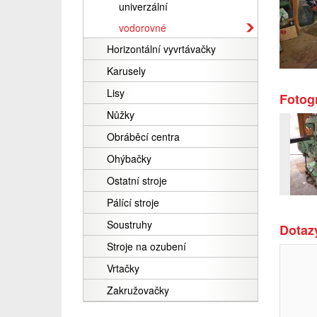
univerzální
vodorovné
Horizontální vyvrtávačky
Karusely
Lisy
Fotogr
Nůžky
Obráběcí centra
Ohýbačky
Ostatní stroje
Pálící stroje
Soustruhy
Dotazy
Stroje na ozubení
Vrtačky
Zakružovačky