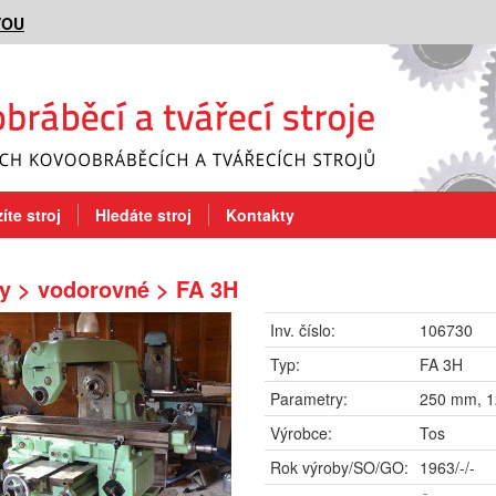
VOU
íte stroj
Hledáte stroj
Kontakty
y > vodorovné > FA 3H
Inv. číslo:
106730
Typ:
FA 3H
Parametry:
250 mm, 
Výrobce:
Tos
Rok výroby/SO/GO:
1963/-/-