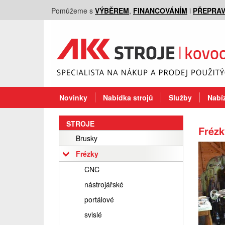
Pomůžeme s
VÝBĚREM
,
FINANCOVÁNÍM
i
PŘEPRA
Novinky
Nabídka strojů
Služby
Nabíz
STROJE
Frézk
Brusky
Frézky
CNC
nástrojářské
portálové
svislé