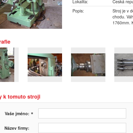
Lokalita:
Česká repu
Popis:
Stroj je v
chodu. Váh
1760mm. Ku
afie
 k tomuto stroji
*
Vaše jméno:
Název firmy: