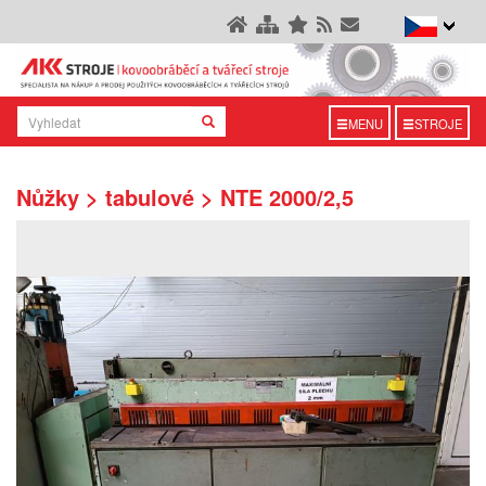
MENU
STROJE
Nůžky > tabulové > NTE 2000/2,5