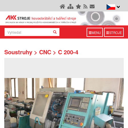
MENU
STROJE
Soustruhy > CNC > C 200-4