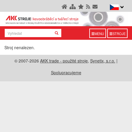
MENU
STROJE
Stroj nenalezen.
© 2007-2026
AKK trade - použité stroje
,
Synetix, s.r.o.
|
Spolupracujeme