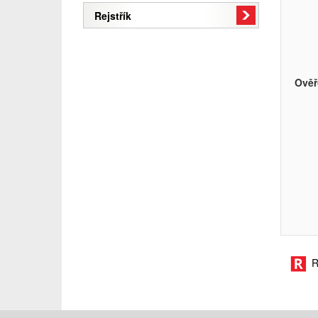
Rejstřík
Ověř
R