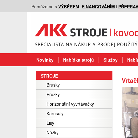
Pomůžeme s
VÝBĚREM
,
FINANCOVÁNÍM
i
PŘEPRA
Novinky
Nabídka strojů
Služby
Nabíz
STROJE
Vrtač
Brusky
Frézky
Horizontální vyvrtávačky
Karusely
Lisy
Nůžky