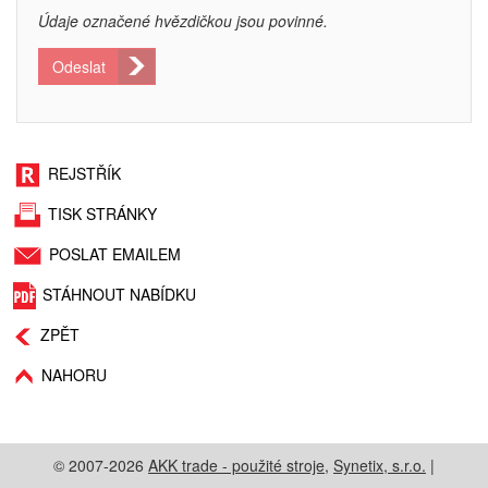
Údaje označené hvězdičkou jsou povinné.
Odeslat
REJSTŘÍK
TISK STRÁNKY
POSLAT EMAILEM
STÁHNOUT NABÍDKU
ZPĚT
NAHORU
© 2007-2026
AKK trade - použité stroje
,
Synetix, s.r.o.
|