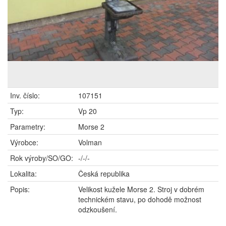
Inv. číslo:
107151
Typ:
Vp 20
Parametry:
Morse 2
Výrobce:
Volman
Rok výroby/SO/GO:
-/-/-
Lokalita:
Česká republika
Popis:
Velikost kužele Morse 2. Stroj v dobrém
technickém stavu, po dohodě možnost
odzkoušení.