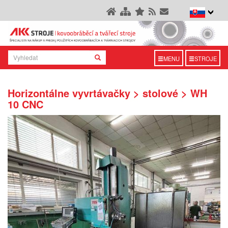
MENU
STROJE
Horizontálne vyvrtávačky > stolové > WH
10 CNC