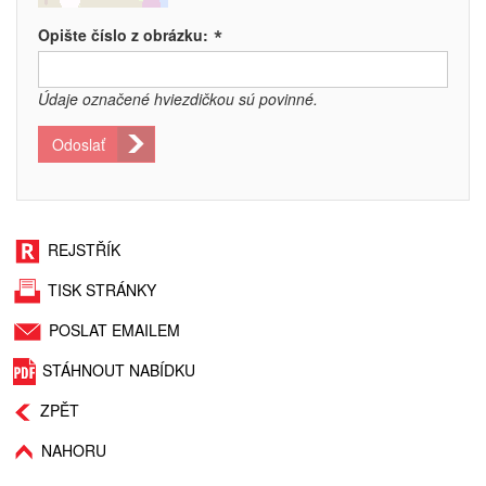
*
Opište číslo z obrázku:
Údaje označené hviezdičkou sú povinné.
Odoslať
REJSTŘÍK
TISK STRÁNKY
POSLAT EMAILEM
STÁHNOUT NABÍDKU
ZPĚT
NAHORU