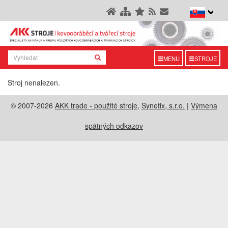
MENU
STROJE
Stroj nenalezen.
© 2007-2026
AKK trade - použité stroje
,
Synetix, s.r.o.
|
Výmena
spätných odkazov