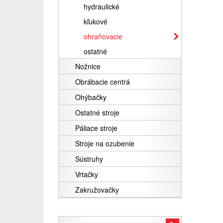
hydraulické
kľukové
ohraňovacie
ostatné
Nožnice
Obrábacie centrá
Ohýbačky
Ostatné stroje
Páliace stroje
Stroje na ozubenie
Sústruhy
Vrtačky
Zakružovačky