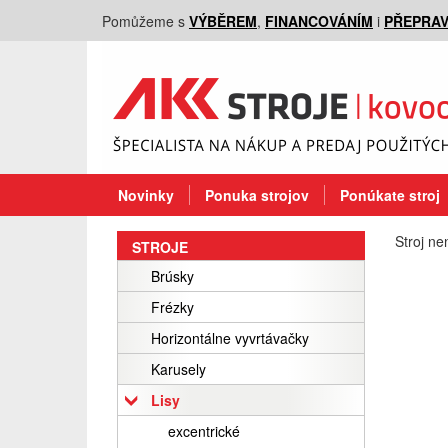
Pomůžeme s
VÝBĚREM
,
FINANCOVÁNÍM
i
PŘEPRA
Novinky
Ponuka strojov
Ponúkate stroj
Stroj ne
STROJE
Brúsky
Frézky
Horizontálne vyvrtávačky
Karusely
Lisy
excentrické