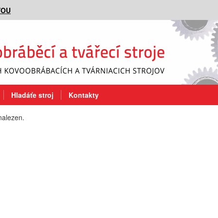
VOU
Hladáťe stroj
Kontakty
nalezen.