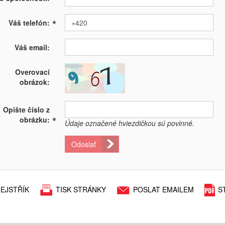
*
Váš telefón:
Váš email:
Overovací
obrázok:
Opište číslo z
*
obrázku:
Údaje označené hviezdičkou sú povinné.
Odoslať
EJSTŘÍK
TISK STRÁNKY
POSLAT EMAILEM
S