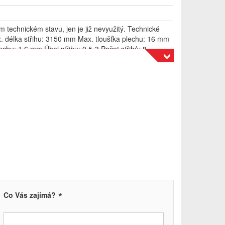
ém technickém stavu, jen je již nevyužitý. Technické
. délka střihu: 3150 mm Max. tloušťka plechu: 16 mm
lechu: 1,6 mm Úhel střihu: 0,5-3 Počet střihů: 8
tavení zadního dorazu: 10-1000 mm Celkový příkon
Rozměry stroje d x š x v: 4240x2520x2570 mm
e: 16300 kg
*
Co Vás zajímá?