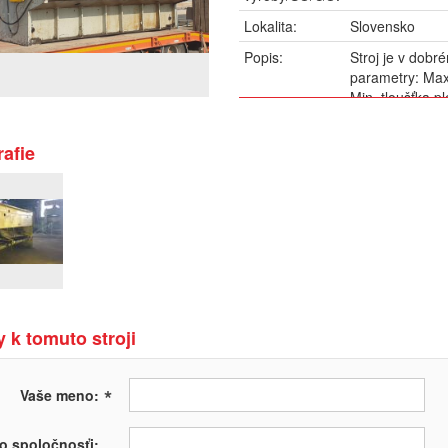
Lokalita:
Slovensko
Popis:
Stroj je v dobr
parametry: Max
Min. tloušťka p
střih/min Přes
stroje: 43 kW 
afie
Hmotnost stroj
 k tomuto stroji
*
Vaše meno:
o spoločnosťi: