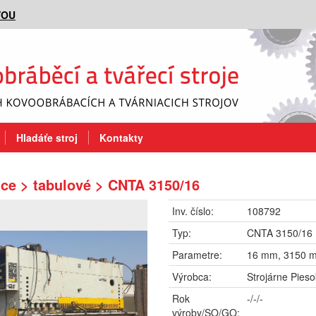
VOU
Hladáťe stroj
Kontakty
ce > tabulové > CNTA 3150/16
Inv. číslo:
108792
Typ:
CNTA 3150/16
Parametre:
16 mm, 3150 
Výrobca:
Strojárne Pieso
Rok
-/-/-
výroby/SO/GO: