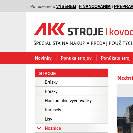
Pomůžeme s
VÝBĚREM
,
FINANCOVÁNÍM
i
PŘEPRA
Novinky
Ponuka strojov
Ponúkate stroj
STROJE
Nožni
Brúsky
Frézky
Horizontálne vyvrtávačky
Karusely
Lisy
Nožnice