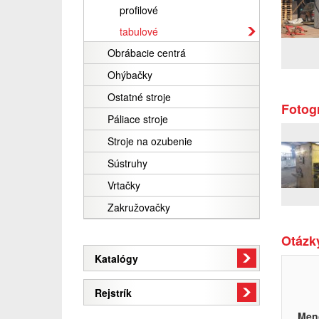
profilové
tabulové
Obrábacie centrá
Ohýbačky
Ostatné stroje
Fotogr
Páliace stroje
Stroje na ozubenie
Sústruhy
Vrtačky
Zakružovačky
Otázky
Katalógy
Rejstrík
Men