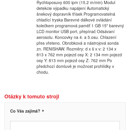
Rychloposuvy 600 ipm (15.2 m/min) Modul
detekcie výpadku napájení Automatický
šnekový dopravník třísek Programovatelná
chladící tryska Barevné dálkové ovládání
kolečkem programová paměť 1 GB 15" barevný
LCD monitor USB port, přepínač Odsávaní
aerosolu. Koncovky na 4. a 5.osu. Chlazení
přes vřeteno. Obrobková a nástrojová sonda
zn. RENISHAW. Rozměry: d x š x v: 2 134 x
813 x 762 mm pojezd osy X: 2 134 mm pojezd
osy Y: 813 mm pojezd osy Z: 762 mm Po
předchozí domluvě je možnost prohlídky v
chodu.
Otázky k tomuto stroji
*
Co Vás zajímá?