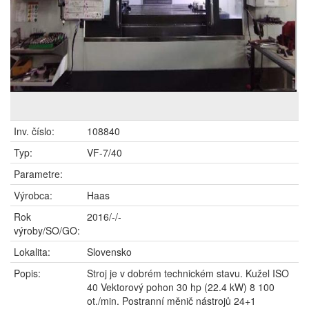
Inv. číslo:
108840
Typ:
VF-7/40
Parametre:
Výrobca:
Haas
Rok
2016/-/-
výroby/SO/GO:
Lokalita:
Slovensko
Popis:
Stroj je v dobrém technickém stavu. Kužel ISO
40 Vektorový pohon 30 hp (22.4 kW) 8 100
ot./min. Postranní měnič nástrojů 24+1