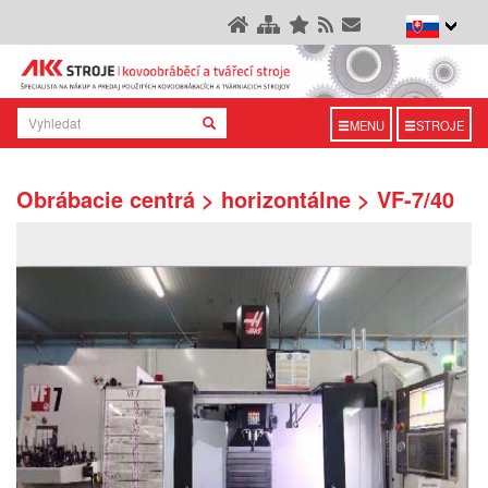
MENU
STROJE
Obrábacie centrá > horizontálne > VF-7/40