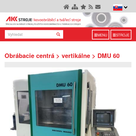
MENU
STROJE
Obrábacie centrá > vertikálne > DMU 60