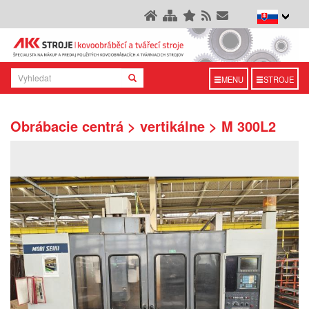
MENU
STROJE
Obrábacie centrá > vertikálne > M 300L2