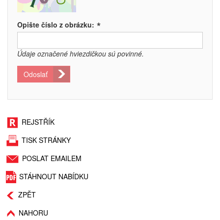
*
Opište číslo z obrázku:
Údaje označené hviezdičkou sú povinné.
Odoslať
REJSTŘÍK
TISK STRÁNKY
POSLAT EMAILEM
STÁHNOUT NABÍDKU
ZPĚT
NAHORU