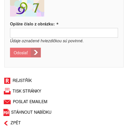
*
Opište číslo z obrázku:
Údaje označené hviezdičkou sú povinné.
Odoslať
REJSTŘÍK
TISK STRÁNKY
POSLAT EMAILEM
STÁHNOUT NABÍDKU
ZPĚT