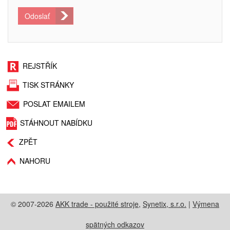
Odoslať
REJSTŘÍK
TISK STRÁNKY
POSLAT EMAILEM
STÁHNOUT NABÍDKU
ZPĚT
NAHORU
© 2007-2026
AKK trade - použité stroje
,
Synetix, s.r.o.
|
Výmena
spätných odkazov