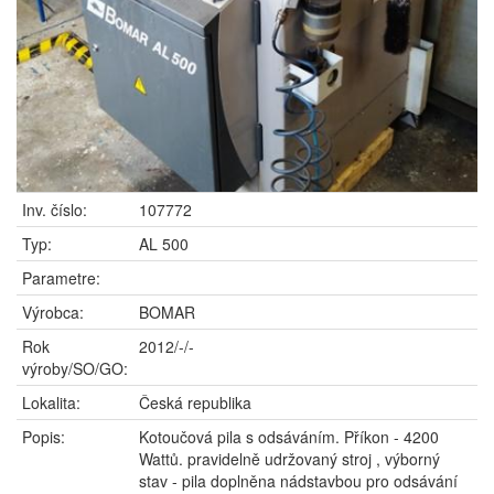
Inv. číslo:
107772
Typ:
AL 500
Parametre:
Výrobca:
BOMAR
Rok
2012/-/-
výroby/SO/GO:
Lokalita:
Česká republika
Popis:
Kotoučová pila s odsáváním. Příkon - 4200
Wattů. pravidelně udržovaný stroj , výborný
stav - pila doplněna nádstavbou pro odsávání