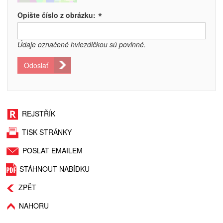
*
Opište číslo z obrázku:
Údaje označené hviezdičkou sú povinné.
Odoslať
REJSTŘÍK
TISK STRÁNKY
POSLAT EMAILEM
STÁHNOUT NABÍDKU
ZPĚT
NAHORU