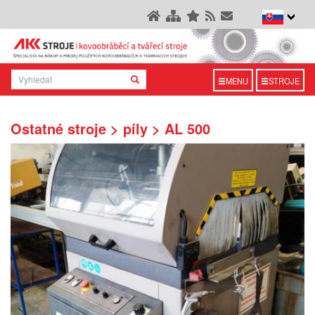
MENU
STROJE
Ostatné stroje > píly > AL 500