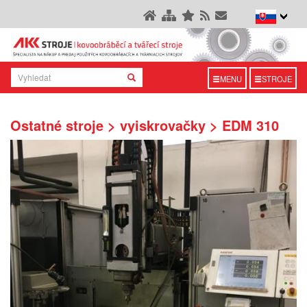
MENU
STROJE
Ostatné stroje > vyiskrovačky > EDM 310