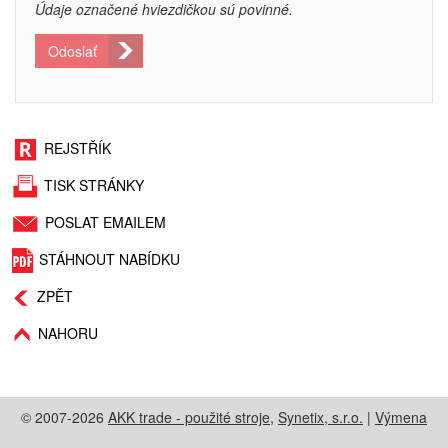
Údaje označené hviezdičkou sú povinné.
Odoslať
REJSTŘÍK
TISK STRÁNKY
POSLAT EMAILEM
STÁHNOUT NABÍDKU
ZPĚT
NAHORU
© 2007-2026
AKK trade - použité stroje
,
Synetix, s.r.o.
|
Výmena