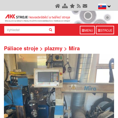
MENU
STROJE
Páliace stroje > plazmy > Mira