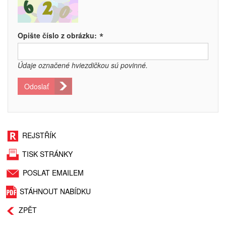
*
Opište číslo z obrázku:
Údaje označené hviezdičkou sú povinné.
Odoslať
REJSTŘÍK
TISK STRÁNKY
POSLAT EMAILEM
STÁHNOUT NABÍDKU
ZPĚT