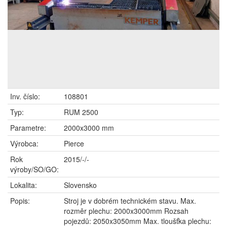
Inv. číslo:
108801
Typ:
RUM 2500
Parametre:
2000x3000 mm
Výrobca:
Pierce
Rok
2015/-/-
výroby/SO/GO:
Lokalita:
Slovensko
Popis:
Stroj je v dobrém technickém stavu. Max.
rozměr plechu: 2000x3000mm Rozsah
pojezdů: 2050x3050mm Max. tloušťka plechu: