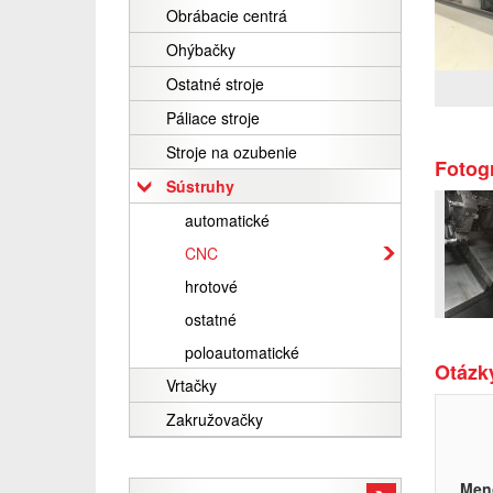
Obrábacie centrá
Ohýbačky
Ostatné stroje
Páliace stroje
Stroje na ozubenie
Fotogr
Sústruhy
automatické
CNC
hrotové
ostatné
poloautomatické
Otázky
Vrtačky
Zakružovačky
Men