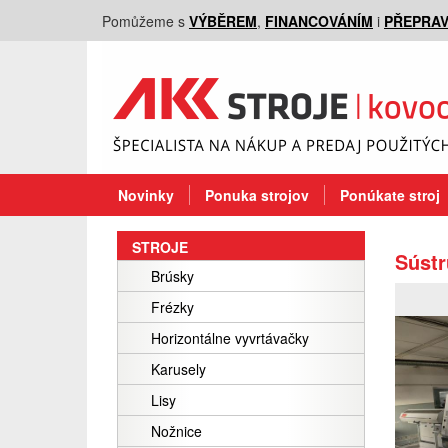
Pomůžeme s
VÝBĚREM
,
FINANCOVÁNÍM
i
PŘEPRA
Novinky
Ponuka strojov
Ponúkate stroj
STROJE
Súst
Brúsky
Frézky
Horizontálne vyvrtávačky
Karusely
Lisy
Nožnice