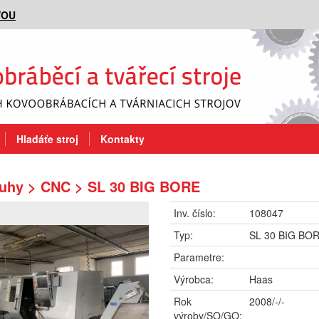
VOU
Hladáťe stroj
Kontakty
ruhy > CNC > SL 30 BIG BORE
Inv. číslo:
108047
Typ:
SL 30 BIG BO
Parametre:
Výrobca:
Haas
Rok
2008/-/-
výroby/SO/GO: