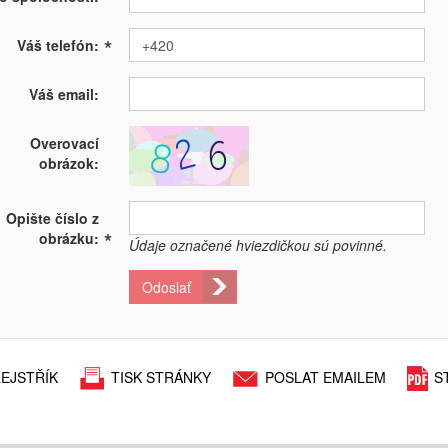
*
Váš telefón:
Váš email:
Overovací
obrázok:
Opište číslo z
*
obrázku:
Údaje označené hviezdičkou sú povinné.
Odoslať
EJSTŘÍK
TISK STRÁNKY
POSLAT EMAILEM
S