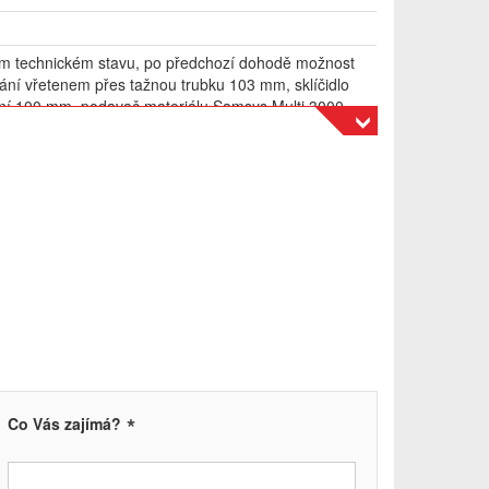
rém technickém stavu, po předchozí dohodě možnost
ání vřetenem přes tažnou trubku 103 mm, sklíčidlo
í 100 mm, podavač materiálu Samsys Multi 3000,
ů, vyhazovač třísek, koník /nepoužitý, deaktivovaný/
va 12 nástrojů, Maximální průměr na otočení: 17,0″
 na otočení: 26,2″ Maximální kapacita baru: 3,0″
ostel: 30,0″ Pojezd v ose X: 11,3″ Pojezd v ose Z:
suv osy X: 710 IPM Rychloposuv osy Z: 710 IPM
A2-6 Vrtání vřetena: 3,50″ Otáčky vřetena: 0 – 3400
ový motor: 30 HP Kapacita věže: 12 stanic Čas
: 1 sekunda. K dispozici 2ks
*
Co Vás zajímá?