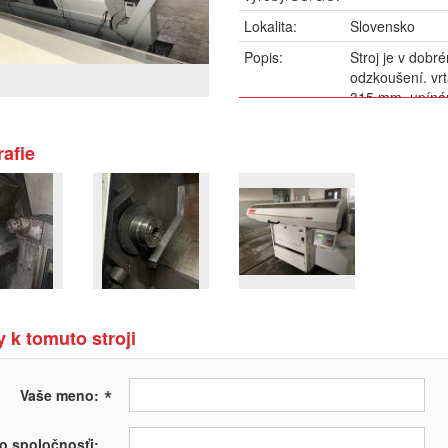
Lokalita:
Slovensko
Popis:
Stroj je v dob
odzkoušení. vrt
315 mm, upínán
odebírač obrobk
revolverová hla
afie
Maximální délka
Houpačka přes p
34,0″ Rychlopo
Hlava vřetena: 
ot./min Vřeten
indexování věže
 k tomuto stroji
*
Vaše meno:
o spoločnosťi: