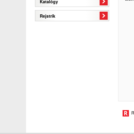
Katalógy
Rejstrík
R