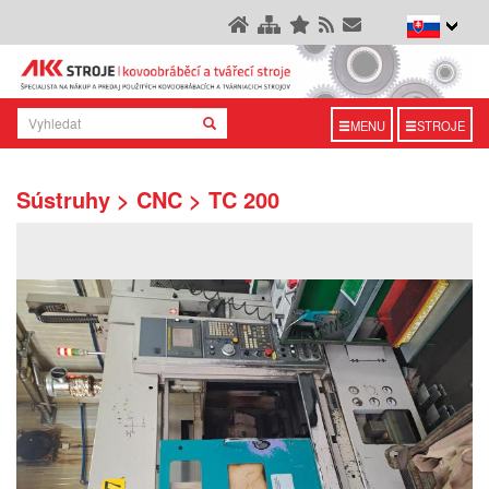
MENU
STROJE
Sústruhy > CNC > TC 200