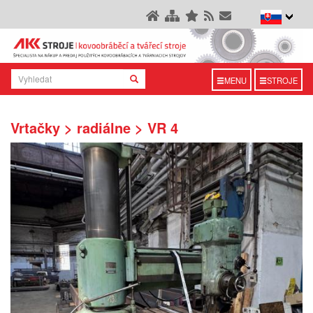
MENU
STROJE
Vrtačky > radiálne > VR 4