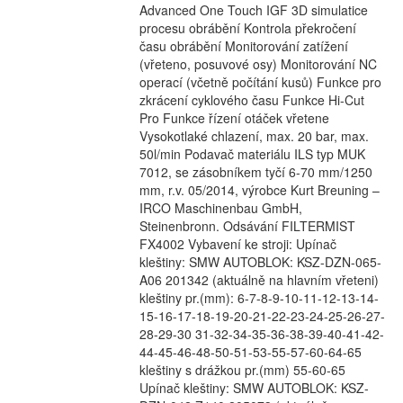
Advanced One Touch IGF 3D simulatice
procesu obrábění Kontrola překročení
času obrábění Monitorování zatížení
(vřeteno, posuvové osy) Monitorování NC
operací (včetně počítání kusů) Funkce pro
zkrácení cyklového času Funkce Hi-Cut
Pro Funkce řízení otáček vřetene
Vysokotlaké chlazení, max. 20 bar, max.
50l/min Podavač materiálu ILS typ MUK
7012, se zásobníkem tyčí 6-70 mm/1250
mm, r.v. 05/2014, výrobce Kurt Breuning –
IRCO Maschinenbau GmbH,
Steinenbronn. Odsávání FILTERMIST
FX4002 Vybavení ke stroji: Upínač
kleštiny: SMW AUTOBLOK: KSZ-DZN-065-
A06 201342 (aktuálně na hlavním vřeteni)
kleštiny pr.(mm): 6-7-8-9-10-11-12-13-14-
15-16-17-18-19-20-21-22-23-24-25-26-27-
28-29-30 31-32-34-35-36-38-39-40-41-42-
44-45-46-48-50-51-53-55-57-60-64-65
kleštiny s drážkou pr.(mm) 55-60-65
Upínač kleštiny: SMW AUTOBLOK: KSZ-