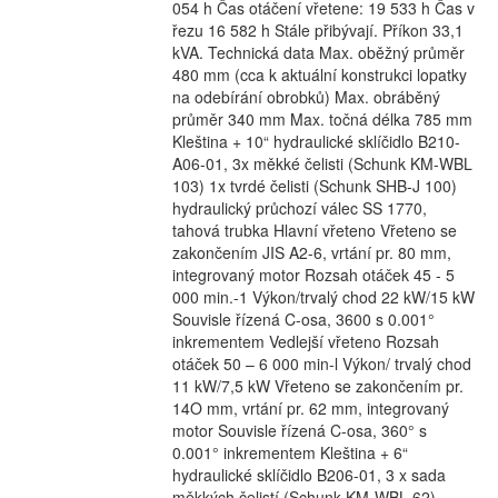
054 h Čas otáčení vřetene: 19 533 h Čas v
řezu 16 582 h Stále přibývají. Příkon 33,1
kVA. Technická data Max. oběžný průměr
480 mm (cca k aktuální konstrukci lopatky
na odebírání obrobků) Max. obráběný
průměr 340 mm Max. točná délka 785 mm
Kleština + 10“ hydraulické sklíčidlo B210-
A06-01, 3x měkké čelisti (Schunk KM-WBL
103) 1x tvrdé čelisti (Schunk SHB-J 100)
hydraulický průchozí válec SS 1770,
tahová trubka Hlavní vřeteno Vřeteno se
zakončením JIS A2-6, vrtání pr. 80 mm,
integrovaný motor Rozsah otáček 45 - 5
000 min.-1 Výkon/trvalý chod 22 kW/15 kW
Souvisle řízená C-osa, 3600 s 0.001°
inkrementem Vedlejší vřeteno Rozsah
otáček 50 – 6 000 min-l Výkon/ trvalý chod
11 kW/7,5 kW Vřeteno se zakončením pr.
14O mm, vrtání pr. 62 mm, integrovaný
motor Souvisle řízená C-osa, 360° s
0.001° inkrementem Kleština + 6“
hydraulické sklíčidlo B206-01, 3 x sada
měkkých čelistí (Schunk KM-WBL 62)