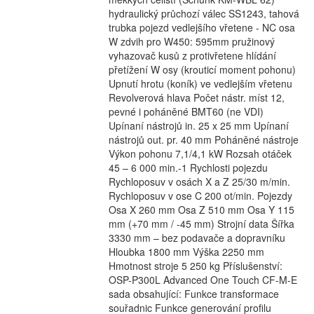
hydraulický průchozí válec SS1243, tahová
trubka pojezd vedlejšího vřetene - NC osa
W zdvih pro W450: 595mm pružinový
vyhazovač kusů z protivřetene hlídání
přetížení W osy (krouticí moment pohonu)
Upnutí hrotu (koník) ve vedlejším vřetenu
Revolverová hlava Počet nástr. míst 12,
pevné i poháněné BMT60 (ne VDI)
Upínaní nástrojů in. 25 x 25 mm Upínaní
nástrojů out. pr. 40 mm Poháněné nástroje
Výkon pohonu 7,1/4,1 kW Rozsah otáček
45 – 6 000 min.-1 Rychlosti pojezdu
Rychloposuv v osách X a Z 25/30 m/min.
Rychloposuv v ose C 200 ot/min. Pojezdy
Osa X 260 mm Osa Z 510 mm Osa Y 115
mm (+70 mm / -45 mm) Strojní data Šířka
3330 mm – bez podavače a dopravníku
Hloubka 1800 mm Výška 2250 mm
Hmotnost stroje 5 250 kg Příslušenství:
OSP-P300L Advanced One Touch CF-M-E
sada obsahující: Funkce transformace
souřadnic Funkce generování profilu