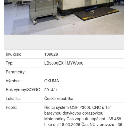
Inv. číslo:
109026
Typ:
LB3000EXII MYW800
Parametry:
Výrobce:
OKUMA
Rok výroby/SO/GO:
2014/-/-
Lokalita:
Česká republika
Popis:
Řídící systém OSP-P300L CNC s 15“
barevnou dotykovou obrazovkou.
Motohodiny Čas zapnutí napájení : 65 458
h ke dni 18.03.2026 Čas NC v provozu : 36