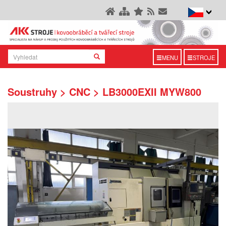
MENU
STROJE
Soustruhy > CNC > LB3000EXII MYW800