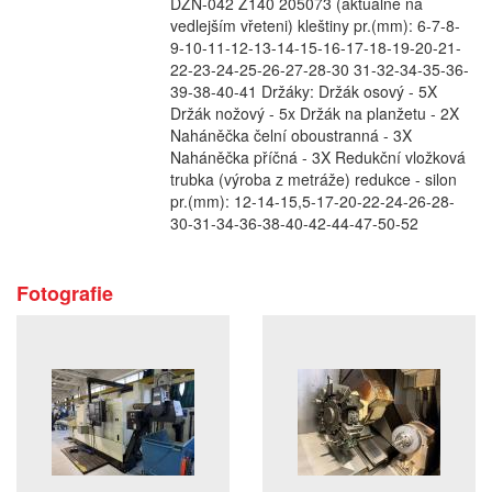
DZN-042 Z140 205073 (aktuálně na
vedlejším vřeteni) kleštiny pr.(mm): 6-7-8-
9-10-11-12-13-14-15-16-17-18-19-20-21-
22-23-24-25-26-27-28-30 31-32-34-35-36-
39-38-40-41 Držáky: Držák osový - 5X
Držák nožový - 5x Držák na planžetu - 2X
Naháněčka čelní oboustranná - 3X
Naháněčka příčná - 3X Redukční vložková
trubka (výroba z metráže) redukce - silon
pr.(mm): 12-14-15,5-17-20-22-24-26-28-
30-31-34-36-38-40-42-44-47-50-52
Fotografie