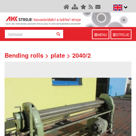
MENU
STROJE
Bending rolls > plate > 2040/2