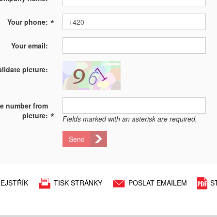
*
Your phone:
Your email:
alidate picture:
te number from
*
picture:
Fields marked with an asterisk are required.
Send
EJSTŘÍK
TISK STRÁNKY
POSLAT EMAILEM
S