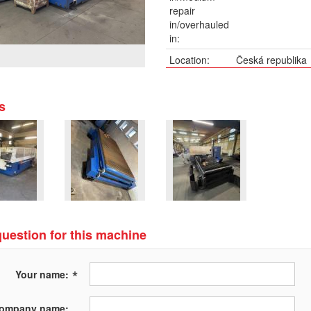
repair
in/overhauled
in:
Location:
Česká republika
Description:
Stroj je odpojen
mm. Maximální t
s
částečná rekonst
dopravního pásu 
harmoniky veden
nové řízení osy 
disconnected. L
maximum thicknes
Partial reconstru
repair and clean
new line harmoni
uestion for this machine
z-axis control ( d
*
Your name:
ompany name: