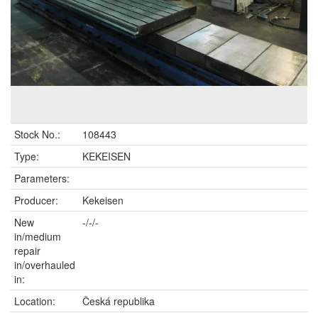
Stock No.:
108443
Type:
KEKEISEN
Parameters:
Producer:
Kekeisen
New
-/-/-
in/medium
repair
in/overhauled
in:
Location:
Česká republika