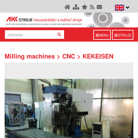
MENU
STROJE
Milling machines > CNC > KEKEISEN