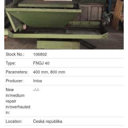
Stock No.:
106802
Type:
FNGJ 40
Parameters:
400 mm, 800 mm
Producer:
Intos
New
-/-/-
in/medium
repair
in/overhauled
in:
Location:
Česká republika