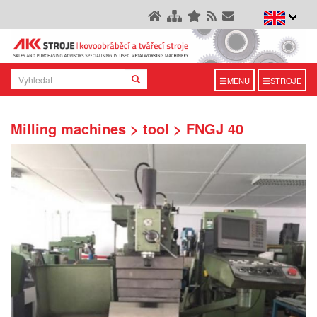
MENU
STROJE
Milling machines > tool > FNGJ 40