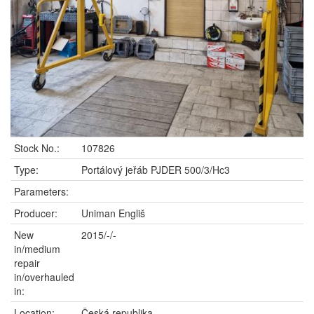
Stock No.:
107826
Type:
Portálový jeřáb PJDER 500/3/Hc3
Parameters:
Producer:
Uniman Engliš
New
2015/-/-
in/medium
repair
in/overhauled
in:
Location:
Česká republika