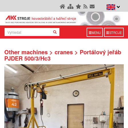
MENU
STROJE
Other machines > cranes > Portálový jeřáb
PJDER 500/3/Hc3